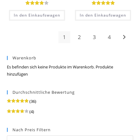
Bewertet
Bewertet mit
In den Einkaufswagen
In den Einkaufswagen
mit
4.00
5.00
von 5
von 5
1
2
3
4
Warenkorb
Es befinden sich keine Produkte im Warenkorb.
Produkte
hinzufügen
Durchschnittliche Bewertung
(36)
Bewertet
(4)
mit
5
von 5
Bewertet
mit
4
von
5
Nach Preis Filtern