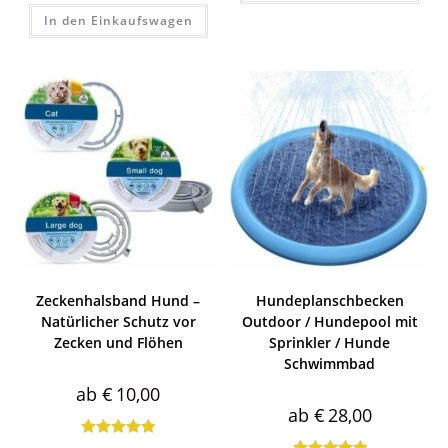
Bewertet
In den Einkaufswagen
mit
4.86
von 5
Zeckenhalsband Hund –
Hundeplanschbecken
Natürlicher Schutz vor
Outdoor / Hundepool mit
Zecken und Flöhen
Sprinkler / Hunde
Schwimmbad
ab
€
10,00
ab
€
28,00
Bewertet mit