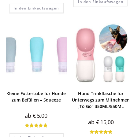
In den Einkaufswagen
Bewertet mit
mit
4.00
In den Einkaufswagen
5.00
von 5
von 5
Kleine Futtertube für Hunde
Hund Trinkflasche für
zum Befüllen – Squeeze
Unterwegs zum Mitnehmen
„To Go“ 350ML/550ML
ab
€
5,00
ab
€
15,00
Bewertet mit