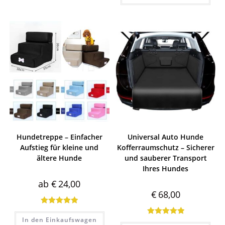
Hundetreppe – Einfacher
Universal Auto Hunde
Aufstieg für kleine und
Kofferraumschutz – Sicherer
ältere Hunde
und sauberer Transport
Ihres Hundes
ab
€
24,00
€
68,00
Bewertet mit
In den Einkaufswagen
Bewertet mit
5.00
von 5