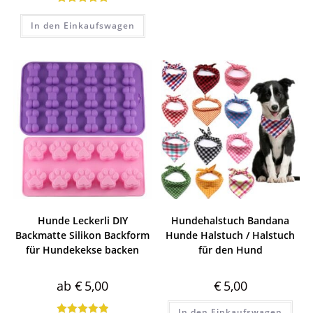
Bewertet mit
In den Einkaufswagen
5.00
von 5
Hunde Leckerli DIY
Hundehalstuch Bandana
Backmatte Silikon Backform
Hunde Halstuch / Halstuch
für Hundekekse backen
für den Hund
ab
€
5,00
€
5,00
In den Einkaufswagen