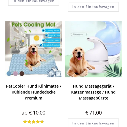
In den Einkaufswagen
Bewertet mit
5.00
von 5
In den Einkaufswagen
5.00
von 5
PetCooler Hund Kühlmatte /
Hund Massagegerät /
Kühlende Hundedecke
Katzenmassage / Hund
Premium
Massagebürste
ab
€
10,00
€
71,00
In den Einkaufswagen