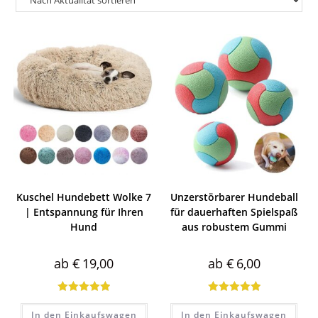
Kuschel Hundebett Wolke 7
Unzerstörbarer Hundeball
| Entspannung für Ihren
für dauerhaften Spielspaß
Hund
aus robustem Gummi
ab
€
19,00
ab
€
6,00
Bewertet mit
Bewertet mit
In den Einkaufswagen
In den Einkaufswagen
5.00
von 5
5.00
von 5