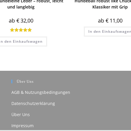
ndeleine Leder – robust, leicht
Hundeball robust like Chuck
und langlebig
Klassiker mit Grip
ab
€
32,00
ab
€
11,00
In den Einkaufswage
Bewertet mit
In den Einkaufswagen
5.00
von 5
Über Uns
AGB & Nutzungsbedingungen
Datenschutzerklärung
Über Uns
Impressum